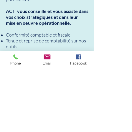
ACT vous conseille et vous assiste dans
vos choix stratégiques et dans leur
mise en oeuvre opérationnelle.
Conformité comptable et fiscale
Tenue et reprise de comptabilité sur nos
outils.
Préparation des déclarations fiscales et
des échéanciers.
Phone
Email
Facebook
Préparation des états financiers et
reportings groupe.
Calcul et revue des impôts différés.
Contactez-nous