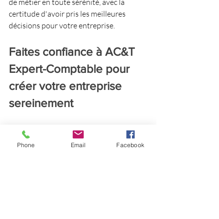
de métier en toute sérénité, avec la 
certitude d'avoir pris les meilleures 
décisions pour votre entreprise.
Faites confiance à AC&T 
Expert-Comptable pour 
créer votre entreprise 
sereinement
Faire appel à un expert-comptable lors 
de la création de votre entreprise 
Phone
Email
Facebook
présente de nombreux avantages :
Aide au choix du statut juridique,
Élaboration d'un business plan 
solide,
Recherche de financements,
Gestion des formalités 